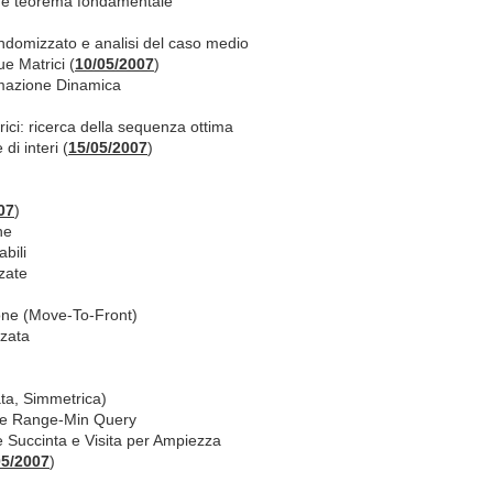
a e teorema fondamentale
andomizzato e analisi del caso medio
ue Matrici (
10/05/2007
)
mazione Dinamica
rici: ricerca della sequenza ottima
di interi (
15/05/2007
)
07
)
ne
bili
zate
one (Move-To-Front)
zzata
pata, Simmetrica)
e Range-Min Query
 Succinta e Visita per Ampiezza
05/2007
)