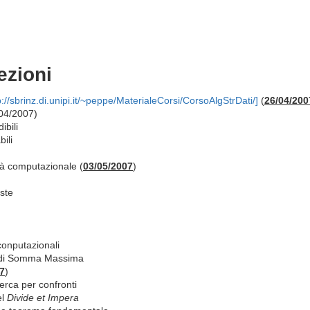
ezioni
p://sbrinz.di.unipi.it/~peppe/MaterialeCorsi/CorsoAlgStrDati/]
(
26/04/200
04/2007)
ibili
bili
à computazionale (
03/05/2007
)
iste
conputazionali
 di Somma Massima
7
)
cerca per confronti
el
Divide et Impera