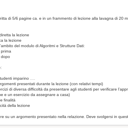
itta di 5/6 pagine ca. e in un frammento di lezione alla lavagna di 20 m
diretta la lezione
ca la lezione
’ambito del modulo di Algoritmi e Strutture Dati:
e prima
e dopo
e:
studenti imparino ….
rgomenti presentati durante la lezione (con relativi tempi)
cizi di diversa difficoltà da presentare agli studenti per verificare l’a
one e un esercizio da assegnare a casa)
e finalità
icità della lezione
ere su un argomento presentato nella relazione. Deve svolgersi in que