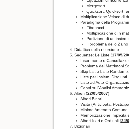
Equazioni di ricorrenz
Mergesort
Quicksort, Quicksort r
Moltiplicazione Veloce di d
Paradigma della Program
Fibonacci
Moltiplicazione di n mat
Partizione di un insieme 
Il problema dello Zaino
Didattica della ricorsione
Sequenze: Le Liste (
17/05/20
Inserimento e Cancellazio
Problema dei Matrimoni Sta
Skip List e Liste Randomiz
Liste per Insiemi Disgiunti
Liste ad Auto-Organizzazi
Cenni sull'Analisi Ammorti
Alberi (
22/05/2007
)
Alberi Binari
Visite (Anticipata, Postici
Minimo Antenato Comune 
Memorizzazione Implicita e
Alberi k-ari e Ordinali (
24/
Dizionari