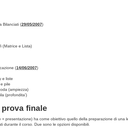
 Bilanciati (
29/05/2007
)
 (Matrice e Lista)
icazione (
14/06/2007
)
 e liste
e pile
Coda (ampiezza)
la (profondita')
 prova finale
e + presentazione) ha come obiettivo quello della preparazione di una lez
i durante il corso. Due sono le opzioni disponibili.