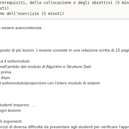
rerequisiti, della collocazione e degli obiettivi (5 minu
ti)

ne dell’esercizio (5 minuti)
eve essere autocontenuta.
sto di più lezioni. L’esame consiste in una relazione scritta di 15 pag
oca il sottomodulo
ell’ambito del modulo di Algoritmi e Strutture Dati:
e prima
e dopo
l sottomodulo/proporzioni con l’intero modulo di sistemi
studenti imparino ….
ogni lezione:
li argomenti
cizi di diversa difficoltà da presentare agli studenti per verificare l’ap