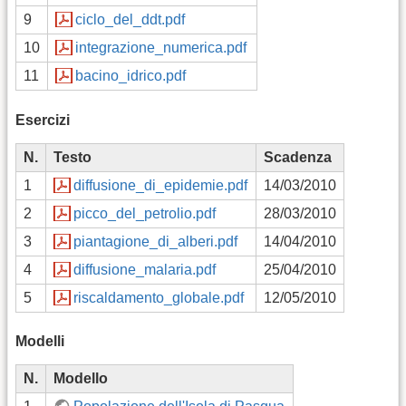
9
ciclo_del_ddt.pdf
10
integrazione_numerica.pdf
11
bacino_idrico.pdf
Esercizi
N.
Testo
Scadenza
1
diffusione_di_epidemie.pdf
14/03/2010
2
picco_del_petrolio.pdf
28/03/2010
3
piantagione_di_alberi.pdf
14/04/2010
4
diffusione_malaria.pdf
25/04/2010
5
riscaldamento_globale.pdf
12/05/2010
Modelli
N.
Modello