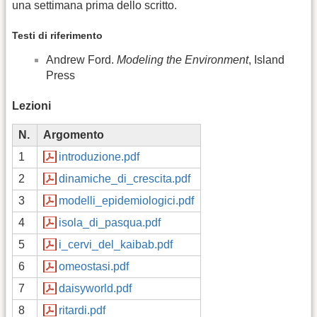
una settimana prima dello scritto.
Testi di riferimento
Andrew Ford.
Modeling the Environment
, Island
Press
Lezioni
N.
Argomento
1
introduzione.pdf
2
dinamiche_di_crescita.pdf
3
modelli_epidemiologici.pdf
4
isola_di_pasqua.pdf
5
i_cervi_del_kaibab.pdf
6
omeostasi.pdf
7
daisyworld.pdf
8
ritardi.pdf