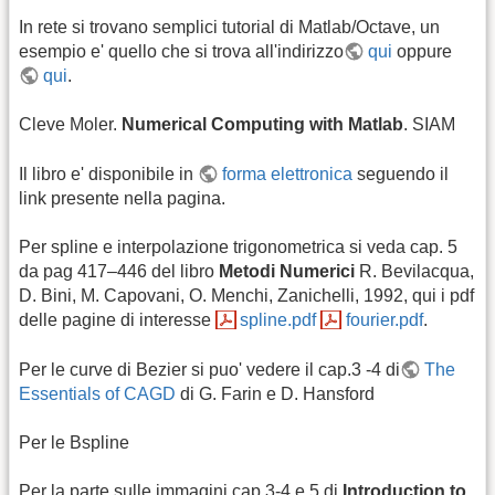
In rete si trovano semplici tutorial di Matlab/Octave, un
esempio e' quello che si trova all'indirizzo
qui
oppure
qui
.
Cleve Moler.
Numerical Computing with Matlab
. SIAM
Il libro e' disponibile in
forma elettronica
seguendo il
link presente nella pagina.
Per spline e interpolazione trigonometrica si veda cap. 5
da pag 417–446 del libro
Metodi Numerici
R. Bevilacqua,
D. Bini, M. Capovani, O. Menchi, Zanichelli, 1992, qui i pdf
delle pagine di interesse
spline.pdf
fourier.pdf
.
Per le curve di Bezier si puo' vedere il cap.3 -4 di
The
Essentials of CAGD
di G. Farin e D. Hansford
Per le Bspline
Per la parte sulle immagini cap 3-4 e 5 di
Introduction to