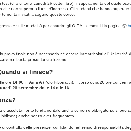
 test (che si terrà Lunedì 26 settembre), il superamento del quale esaur
o che non superano il test d'ingresso. Gli studenti che hanno superato il
temente invitati a seguire questo corso.
ingresso e sulle modalità per esaurire gli O.F.A. si consulti la pagina
ht
a prova finale non è necessario né essere immatricolati all'Università di
criversi: basta presentarsi a lezione.
uando si finisce?
lle ore
14:00
in
Aula A
(Polo Fibonacci). Il corso dura 20 ore concentrate
unedì 26 settembre dalle 14 alle 16
.
uenza?
za è assolutamente fondamentale anche se non è obbligatoria: si può s
ubblicate) anche senza aver frequentato.
i controllo delle presenze, confidando nel senso di responsabilità degli