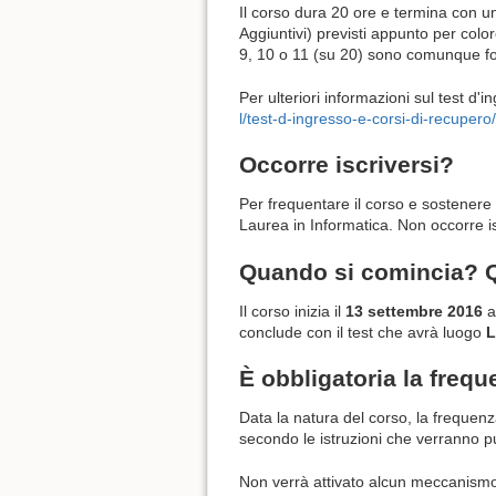
Il corso dura 20 ore e termina con un
Aggiuntivi) previsti appunto per color
9, 10 o 11 (su 20) sono comunque for
Per ulteriori informazioni sul test d'
l/test-d-ingresso-e-corsi-di-recupero/
Occorre iscriversi?
Per frequentare il corso e sostenere l
Laurea in Informatica. Non occorre is
Quando si comincia? Q
Il corso inizia il
13 settembre 2016
a
conclude con il test che avrà luogo
L
È obbligatoria la freq
Data la natura del corso, la frequen
secondo le istruzioni che verranno p
Non verrà attivato alcun meccanismo d