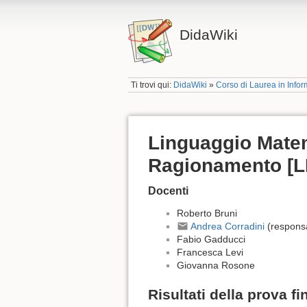
DidaWiki
Ti trovi qui:
DidaWiki
»
Corso di Laurea in Infor
Linguaggio Matem
Ragionamento [L
Docenti
Roberto Bruni
Andrea Corradini
(responsa
Fabio Gadducci
Francesca Levi
Giovanna Rosone
Risultati della prova f