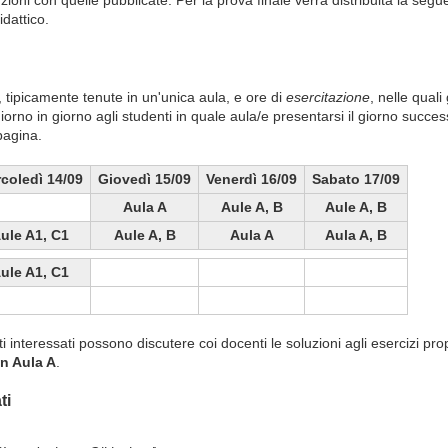
zioni con quelle pubblicate. Per la prova finale verrà distribuita la seg
idattico.
, tipicamente tenute in un'unica aula, e ore di
esercitazione
, nelle quali
giorno in giorno agli studenti in quale aula/e presentarsi il giorno succe
pagina.
coledì 14/09
Giovedì 15/09
Venerdì 16/09
Sabato 17/09
Aula A
Aule A, B
Aule A, B
ule A1, C1
Aule A, B
Aula A
Aula A, B
ule A1, C1
enti interessati possono discutere coi docenti le soluzioni agli esercizi pro
in Aula A
.
ti