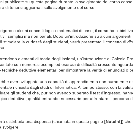
ni pubblicate su queste pagine durante lo svolgimento del corso conse
re di tenersi aggiornati sullo svolgimento del corso.
oroso alcuni concetti logico-matematici di base, il corso ha l’obiettivo 
tivi, semplici ma non banali. Dopo un'introduzione su alcuni argomenti l
 stimolare la curiosità degli studenti, verrà presentato il concetto di
di
so.
rendono elementi di teoria degli insiemi, un'introduzione al Calcolo Pr
entato con numerosi esempi ed esercizi di difficoltà crescente riguarda
re tecniche deduttive elementari per dimostrare la verità di enunciati o pe
vrebbe aver sviluppato una capacità di apprendimento non puramente noz
ntale richiesta dagli studi di Informatica. Al tempo stesso, con la valuta
duare gli studenti che, pur non avendo superato il test d’ingresso, han
co deduttivo, qualità entrambe necessarie per affrontare il percorso di 
errà distribuita una dispensa (chiamata in queste pagine
[NoteInf]
) che 
a svolgere.