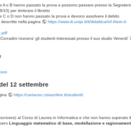
ale A o B hanno passato la prova e possono passare presso la Segreteri
/10) per timbrare il libretto
ale C o D non hanno passato la prova e devono assolvere il debito
 descritte nella pagina
https://www.di.unipi.it/it/didattica/inf-l/test-d-
.pdf
. Corradini ricevera' gli studenti interessati presso il suo studio Venerdi' 
e
ioni
 del 12 settembre
agina
https://cartaceo.cisiaonline.it/studenti/
.
no iscrivere) al Corso di Laurea in Informatica e che non hanno superato i
upero
Linguaggio matematico di base, modellazione e ragionamen