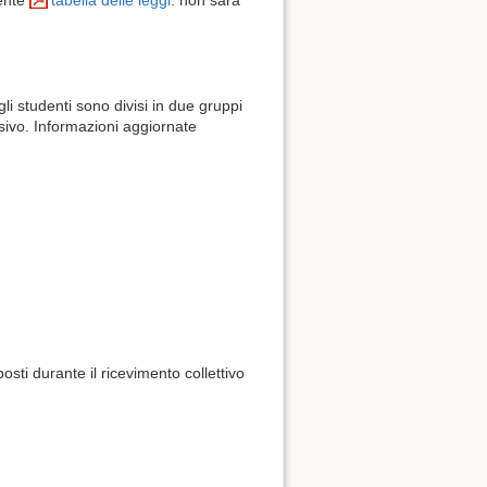
uente
tabella delle leggi
: non sarà
 gli studenti sono divisi in due gruppi
ssivo. Informazioni aggiornate
posti durante il ricevimento collettivo