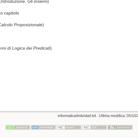
(
Introduzione
,
Gli insiemi
)
o capitolo
 Calcolo Proposizionale
)
nni di Logica dei Predicati
)
informatica/lmb/start.txt
· Ultima modifica: 05/10/