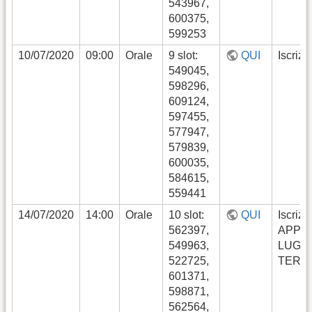
543967,
600375,
599253
10/07/2020
09:00
Orale
9 slot:
QUI
Iscrizi
549045,
598296,
609124,
597455,
577947,
579839,
600035,
584615,
559441
14/07/2020
14:00
Orale
10 slot:
QUI
Iscrizi
562397,
APPE
549963,
LUGLI
522725,
TERM
601371,
598871,
562564,