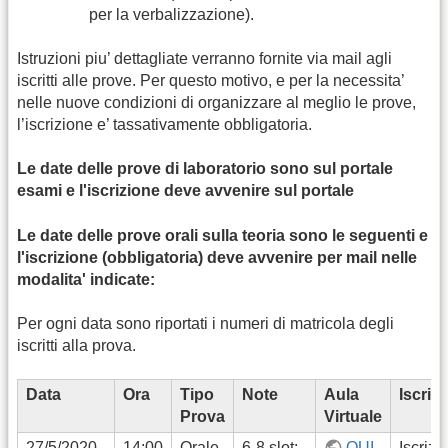
per la verbalizzazione).
Istruzioni piu’ dettagliate verranno fornite via mail agli
iscritti alle prove. Per questo motivo, e per la necessita’
nelle nuove condizioni di organizzare al meglio le prove,
l’iscrizione e’ tassativamente obbligatoria.
Le date delle prove di laboratorio sono sul portale
esami e l'iscrizione deve avvenire sul portale
Le date delle prove orali sulla teoria sono le seguenti e
l'iscrizione (obbligatoria) deve avvenire per mail nelle
modalita' indicate:
Per ogni data sono riportati i numeri di matricola degli
iscritti alla prova.
Data
Ora
Tipo
Note
Aula
Iscriz
Prova
Virtuale
27/5/2020
14:00
Orale
6-8 slot:
QUI
Iscrizi