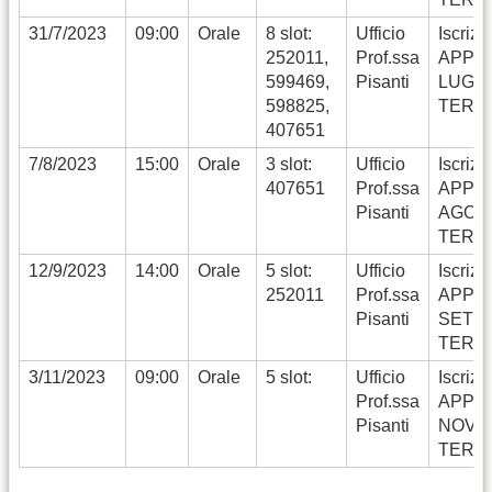
31/7/2023
09:00
Orale
8 slot:
Ufficio
Iscrizi
252011,
Prof.ssa
APPE
599469,
Pisanti
LUGLI
598825,
TERM
407651
7/8/2023
15:00
Orale
3 slot:
Ufficio
Iscrizi
407651
Prof.ssa
APPE
Pisanti
AGOS
TERM
12/9/2023
14:00
Orale
5 slot:
Ufficio
Iscrizi
252011
Prof.ssa
APPE
Pisanti
SETT
TERM
3/11/2023
09:00
Orale
5 slot:
Ufficio
Iscrizi
Prof.ssa
APPE
Pisanti
NOVE
TERM