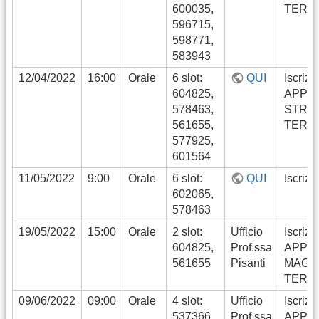
600035,
TERM
596715,
598771,
583943
12/04/2022
16:00
Orale
6 slot:
QUI
Iscrizi
604825,
APPE
578463,
STRA
561655,
TERM
577925,
601564
11/05/2022
9:00
Orale
6 slot:
QUI
Iscrizi
602065,
578463
19/05/2022
15:00
Orale
2 slot:
Ufficio
Iscrizi
604825,
Prof.ssa
APPE
561655
Pisanti
MAGG
TERM
09/06/2022
09:00
Orale
4 slot:
Ufficio
Iscrizi
537366,
Prof.ssa
APPE