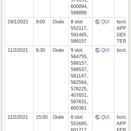
600894,
599899
19/1/2021
9:00
Orale
8 slot:
QUI
Iscrizi
552117,
APPE
581465,
GENN
588157
TERM
11/2/2021
8:30
Orale
9 slot:
QUI
Iscrizi
564755,
588157,
598537,
581147,
562564,
578225,
407651,
597631,
600361
11/2/2021
15:00
Orale
8 slot:
QUI
Iscrizi
552685,
APPE
601717,
FEBB