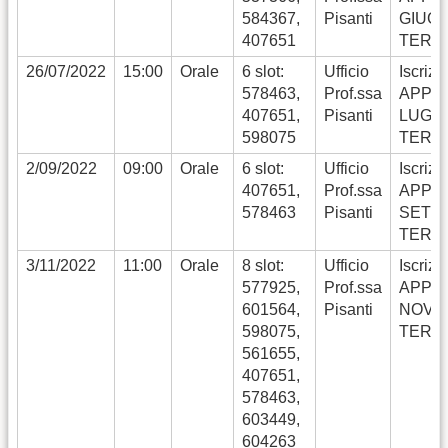
584367,
Pisanti
GIUG
407651
TERM
26/07/2022
15:00
Orale
6 slot:
Ufficio
Iscrizi
578463,
Prof.ssa
APPE
407651,
Pisanti
LUGLI
598075
TERM
2/09/2022
09:00
Orale
6 slot:
Ufficio
Iscrizi
407651,
Prof.ssa
APPE
578463
Pisanti
SETT
TERM
3/11/2022
11:00
Orale
8 slot:
Ufficio
Iscrizi
577925,
Prof.ssa
APPE
601564,
Pisanti
NOVE
598075,
TERM
561655,
407651,
578463,
603449,
604263