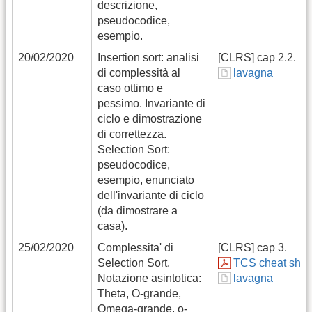
descrizione,
pseudocodice,
esempio.
20/02/2020
Insertion sort: analisi
[CLRS] cap 2.2.
di complessità al
lavagna
caso ottimo e
pessimo. Invariante di
ciclo e dimostrazione
di correttezza.
Selection Sort:
pseudocodice,
esempio, enunciato
dell'invariante di ciclo
(da dimostrare a
casa).
25/02/2020
Complessita' di
[CLRS] cap 3.
Selection Sort.
TCS cheat shee
Notazione asintotica:
lavagna
Theta, O-grande,
Omega-grande, o-