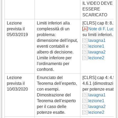
IL VIDEO DEVE
ESSERE
SCARICATO
Lezione
Limiti inferiori alla
[CLRS] cap 8: 8.1.
prevista il
complessità di un
Note di F. Lucci
05/03/2019
problema:
su limiti inferiori.
dimensione dell'input,
lavagna1
eventi contabili e
lezione1
albero di decisione.
lavagna2
Limite inferiore per
lezione2
l'ordinamento per
confronti.
Lezione
Enunciato del
[CLRS] cap 4: 4.5 
prevista il
Teorema dell'esperto,
4.6.1 (dimostrazio
10/03/2020
con esempi.
per potenze esatte
Dimostrazione del
lavagna1
Teorema dell'esperto
lezione1
per il caso delle
lavagna2
potenze esatte.
lezione2