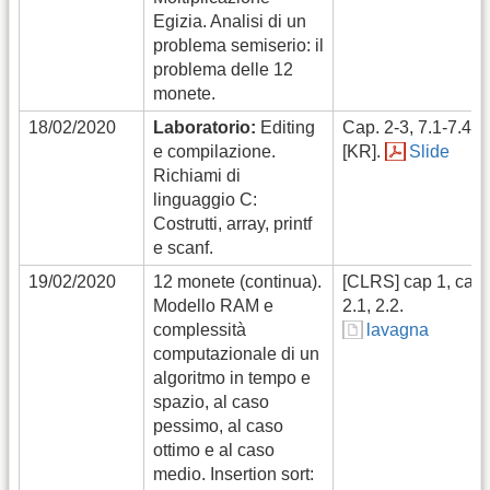
Egizia. Analisi di un
problema semiserio: il
problema delle 12
monete.
18/02/2020
Laboratorio:
Editing
Cap. 2-3, 7.1-7.4 di
e compilazione.
[KR].
Slide
Richiami di
linguaggio C:
Costrutti, array, printf
e scanf.
19/02/2020
12 monete (continua).
[CLRS] cap 1, cap 
Modello RAM e
2.1, 2.2.
complessità
lavagna
computazionale di un
algoritmo in tempo e
spazio, al caso
pessimo, al caso
ottimo e al caso
medio. Insertion sort: