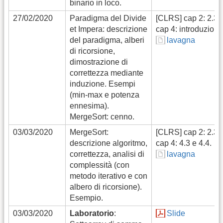
binario in loco.
27/02/2020
Paradigma del Divide
[CLRS] cap 2: 2.3,
et Impera: descrizione
cap 4: introduzione
del paradigma, alberi
lavagna
di ricorsione,
dimostrazione di
correttezza mediante
induzione. Esempi
(min-max e potenza
ennesima).
MergeSort: cenno.
03/03/2020
MergeSort:
[CLRS] cap 2: 2.3,
descrizione algoritmo,
cap 4: 4.3 e 4.4.
correttezza, analisi di
lavagna
complessità (con
metodo iterativo e con
albero di ricorsione).
Esempio.
03/03/2020
Laboratorio
:
Slide