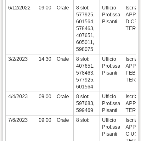
6/12/2022
09:00
Orale
8 slot:
Ufficio
Iscrizi
577925,
Prof.ssa
APPE
601564,
Pisanti
DICE
578463,
TERM
407651,
605011,
598075
3/2/2023
14:30
Orale
8 slot:
Ufficio
Iscrizi
407651,
Prof.ssa
APPE
578463,
Pisanti
FEBB
577925,
TERM
601564
4/4/2023
09:00
Orale
8 slot:
Ufficio
Iscrizi
597683,
Prof.ssa
APPEL
599469
Pisanti
TERM
7/6/2023
09:00
Orale
8 slot:
Ufficio
Iscrizi
Prof.ssa
APPE
Pisanti
GIUG
TERM