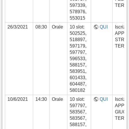
597339,
TERM
578976,
553015
26/3/2021
08:30
Orale
10 slot:
QUI
Iscrizi
502525,
APPE
518897,
STRA
597179,
TERM
597797,
596533,
588157,
583951,
601433,
604487,
580182
10/6/2021
14:30
Orale
10 slot:
QUI
Iscrizi
597797,
APPE
583567,
GIUG
583567,
TERM
588157,