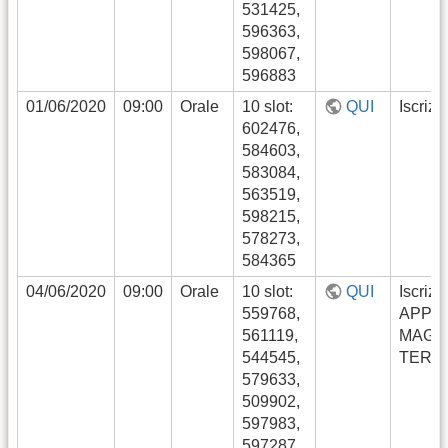
531425,
596363,
598067,
596883
01/06/2020
09:00
Orale
10 slot:
QUI
Iscrizi
602476,
584603,
583084,
563519,
598215,
578273,
584365
04/06/2020
09:00
Orale
10 slot:
QUI
Iscrizi
559768,
APPE
561119,
MAGG
544545,
TERM
579633,
509902,
597983,
597287,