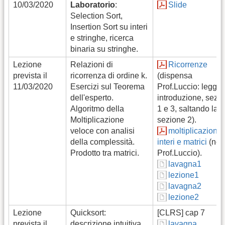
10/03/2020
Laboratorio
:
Slide
Selection Sort,
Insertion Sort su interi
e stringhe, ricerca
binaria su stringhe.
Lezione
Relazioni di
Ricorrenze
prevista il
ricorrenza di ordine k.
(dispensa
11/03/2020
Esercizi sul Teorema
Prof.Luccio: legger
dell'esperto.
introduzione, sezio
Algoritmo della
1 e 3, saltando la
Moltiplicazione
sezione 2).
veloce con analisi
moltiplicazione
della complessità.
interi e matrici
(not
Prodotto tra matrici.
Prof.Luccio).
lavagna1
lezione1
lavagna2
lezione2
Lezione
Quicksort:
[CLRS] cap 7
prevista il
descrizione intuitiva,
lavagna