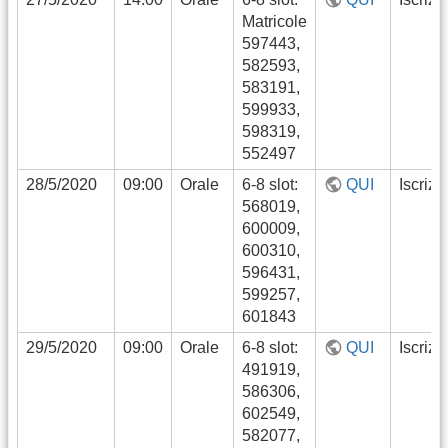
Matricole
597443,
582593,
583191,
599933,
598319,
552497
28/5/2020
09:00
Orale
6-8 slot:
QUI
Iscrizi
568019,
600009,
600310,
596431,
599257,
601843
29/5/2020
09:00
Orale
6-8 slot:
QUI
Iscrizi
491919,
586306,
602549,
582077,