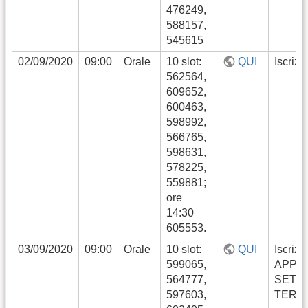
476249,
588157,
545615
02/09/2020
09:00
Orale
10 slot:
QUI
Iscrizi
562564,
609652,
600463,
598992,
566765,
598631,
578225,
559881;
ore
14:30
605553.
03/09/2020
09:00
Orale
10 slot:
QUI
Iscrizi
599065,
APPE
564777,
SETT
597603,
TERM