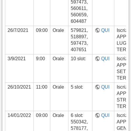
597473,
560611,
560659,
604487
26/7/2021
09:00
Orale
579821,
QUI
Iscrizi
518897,
APPE
597473,
LUGLI
407651
TERM
3/9/2021
9:00
Orale
10 slot:
QUI
Iscrizi
APPE
SETT
TERM
26/10/2021
11:00
Orale
5 slot:
QUI
Iscrizi
APPE
STRA
TERM
14/01/2022
09:00
Orale
6 slot:
QUI
Iscrizi
550342,
APPE
578177,
GENN