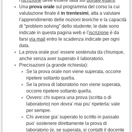
l'
iscrizione
deve essere fatta sul
portale esami
.
Una
prova orale
sul programma del corso la cui
valutazione finale è
in trentesimi
, atta a valutare
l'apprendimento delle nozioni teoriche e la capacità
di “problem solving” dello studente; le date sono
indicate in questa pagina web e l'
iscrizione
è da
farsi
via mail
entro le scadenza indicate per ogni
data.
La prova orale puo' essere sostenuta da chiunque,
anche senza aver superato il laboratorio.
Precisazioni (a grande richiesta):
Se la prova orale non viene superata, occorre
ripetere soltanto quella.
Se la prova di laboratorio non viene superata,
occorre ripetere soltanto quella.
Ovvero: chi supera una prova (scritta o di
laboratorio) non dovra' mai piu' ripeterla: vale
per sempre.
Chi avesse gia' superato lo scritto in passato
puo' sostenere direttamente la prova di
laboratorio (e, se superata, si contatti il docente