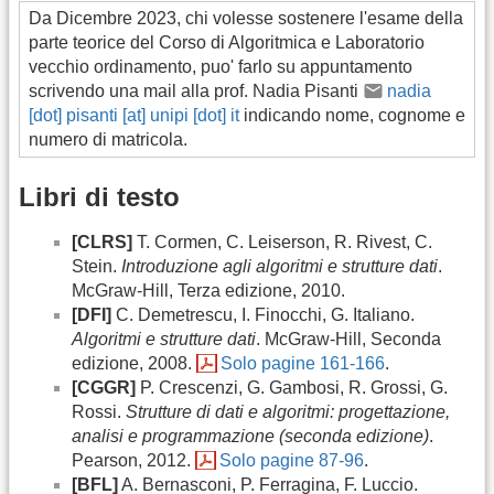
Da Dicembre 2023, chi volesse sostenere l'esame della
parte teorice del Corso di Algoritmica e Laboratorio
vecchio ordinamento, puo' farlo su appuntamento
scrivendo una mail alla prof. Nadia Pisanti
nadia
[dot] pisanti [at] unipi [dot] it
indicando nome, cognome e
numero di matricola.
Libri di testo
[CLRS]
T. Cormen, C. Leiserson, R. Rivest, C.
Stein.
Introduzione agli algoritmi e strutture dati
.
McGraw-Hill, Terza edizione, 2010.
[DFI]
C. Demetrescu, I. Finocchi, G. Italiano.
Algoritmi e strutture dati
. McGraw-Hill, Seconda
edizione, 2008.
Solo pagine 161-166
.
[CGGR]
P. Crescenzi, G. Gambosi, R. Grossi, G.
Rossi.
Strutture di dati e algoritmi: progettazione,
analisi e programmazione (seconda edizione)
.
Pearson, 2012.
Solo pagine 87-96
.
[BFL]
A. Bernasconi, P. Ferragina, F. Luccio.