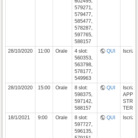
602495,
579271,
579477,
585477,
578287,
597765,
588157
28/10/2020
11:00
Orale
4 slot:
QUI
Iscrizi
560353,
563798,
578177,
549963
28/10/2020
15:00
Orale
8 slot:
QUI
Iscrizi
598375,
APPE
597142,
STRA
588157
TERM
18/1/2021
9:00
Orale
8 slot:
QUI
Iscrizi
597727,
596135,
579151,