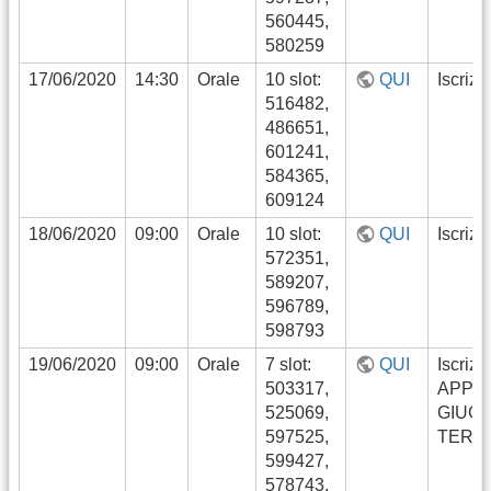
560445,
580259
17/06/2020
14:30
Orale
10 slot:
QUI
Iscrizi
516482,
486651,
601241,
584365,
609124
18/06/2020
09:00
Orale
10 slot:
QUI
Iscrizi
572351,
589207,
596789,
598793
19/06/2020
09:00
Orale
7 slot:
QUI
Iscrizi
503317,
APPE
525069,
GIUG
597525,
TERM
599427,
578743,