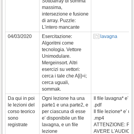
Sottoarray di somma
massima,
intersezione e fusione
di array. Puzzle:
L'intero mancante
04/03/2020
Esercitazione:
lavagna
Algoritmi come
tecnologia. Vettore
Unimodulare.
Mergeinsort. Altri
esercizi su vettori:
cerca i tale che A[i]=i;
cerca uguali,
sommak.
Da qui in poi
Ogni lezione ha una
Il file lavagna* e' u
le lezioni del
parte1 e una parte2, e
.pdf
corso teorico
per ciascuna di esse
Il file lezione* e' un
sono
e' disponibile un file
.mp4
registrate
lavagna, e un file
ATTENZIONE: PE
lezione
AVERE L'AUDIO