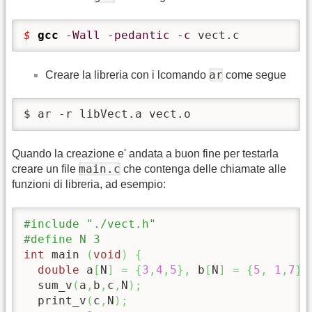
$ 
gcc
-Wall
-pedantic
-c
 vect.c
ar
Creare la libreria con i lcomando
come segue
$ ar -r libVect.a vect.o
Quando la creazione e' andata a buon fine per testarla
main.c
creare un file
che contenga delle chiamate alle
funzioni di libreria, ad esempio:
#include "./vect.h"
#define N 3
int
 main 
(
void
)
{
double
 a
[
N
]
=
{
3
,
4
,
5
}
,
 b
[
N
]
=
{
5
,
1
,
7
}
,
  sum_v
(
a
,
b
,
c
,
N
)
;
  print_v
(
c
,
N
)
;