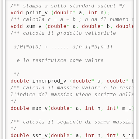
/** stampa a sullo standard output */
void
 print_v 
(
double
*
 a
,
int
 n
)
;
/** calcola c = a + b ; n da il numero di
void
 sum_v 
(
double
*
 a
,
double
*
 b
,
double
*
/** calcola il prodotto vettoriale

 a[0]*b[0] + ...... a[n-1]*b[n-1] 

  e lo restituisce come valore

 */
double
 innerprod_v 
(
double
*
 a
,
double
*
 b
,
/** calcola il massimo valore e lo restitu
l'indice del massimo viene scritto nella v
*/
double
 max_v
(
double
*
 a
,
int
 n
,
int
*
 m_i
)
;
/** calcola il segmento di somma massima 
*/
double
 ssm_v
(
double
*
 a
,
int
 n
,
int
*
 s_ini